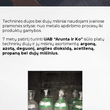
Techninės dujos bei dujų mišiniai naudojami įvairiose
pramonės srityse: nuo metalo apdirbimo procesų iki
produktų gamybos.
7 metų patirtį turinti
UAB “Arunta ir Ko”
siūlo platų
techninių dujų ir jų mišinių asortimentą:
argoną,
azotą, deguonį, anglies dioksidą, acetileną,
propaną bei dujų mišinius.