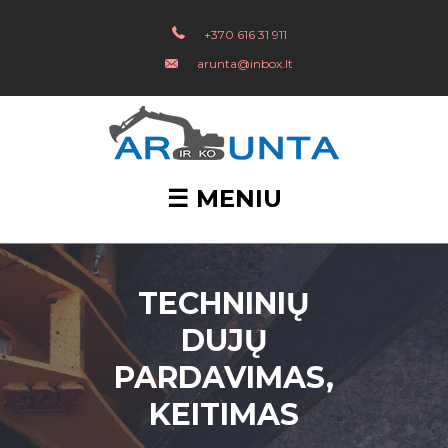
+370 616 31 911
arunta@inbox.lt
☰ MENIU
TECHNINIŲ
DUJŲ
PARDAVIMAS,
KEITIMAS