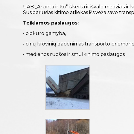
UAB „Arunta ir Ko“ iškerta ir išvalo medžiais i
Susidariusias kitimo atliekas išsiveža savo transp
Teikiamos paslaugos:
• biokuro gamyba,
• birių krovinių gabenimas transporto priemonė
• medienos ruošos ir smulkinimo paslaugos.