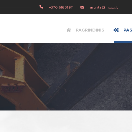
+370 616 31 911
arunta@inbox.lt
PAGRINDINIS
PA