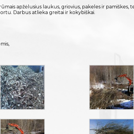
r krūmais apžėlusius laukus, griovius, pakeles ir pamiškes
ortu. Darbus atlieka greitai ir kokybiškai.
mis,